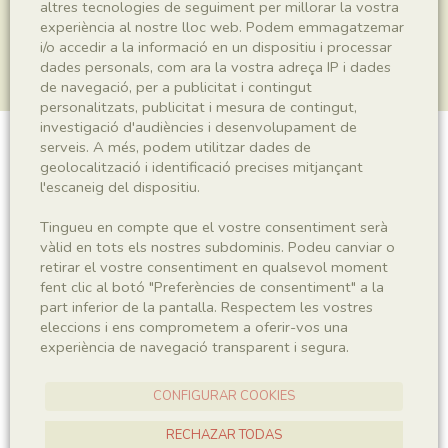
altres tecnologies de seguiment per millorar la vostra
experiència al nostre lloc web. Podem emmagatzemar
i/o accedir a la informació en un dispositiu i processar
dades personals, com ara la vostra adreça IP i dades
de navegació, per a publicitat i contingut
personalitzats, publicitat i mesura de contingut,
investigació d'audiències i desenvolupament de
serveis. A més, podem utilitzar dades de
Plantae indet.
geolocalització i identificació precises mitjançant
l'escaneig del dispositiu.
Tingueu en compte que el vostre consentiment serà
Sigla
vàlid en tots els nostres subdominis. Podeu canviar o
retirar el vostre consentiment en qualsevol moment
MNHN 17805
fent clic al botó "Preferències de consentiment" a la
part inferior de la pantalla. Respectem les vostres
eleccions i ens comprometem a oferir-vos una
Taxonomia
experiència de navegació transparent i segura.
Regne
Plantae
CONFIGURAR COOKIES
RECHAZAR TODAS