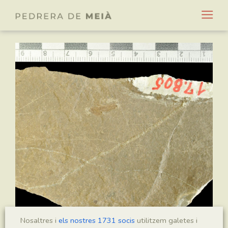
Nosaltres i
els nostres 1731 socis
utilitzem galetes i