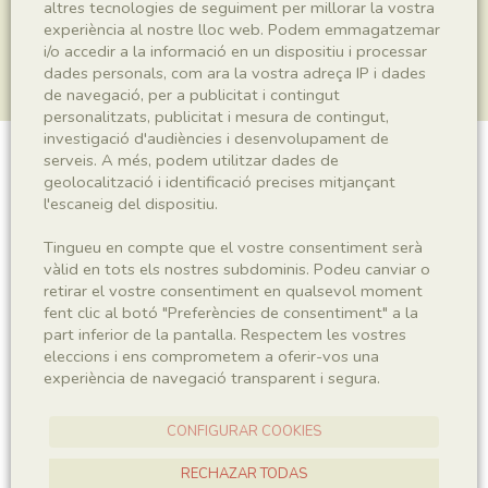
altres tecnologies de seguiment per millorar la vostra
experiència al nostre lloc web. Podem emmagatzemar
i/o accedir a la informació en un dispositiu i processar
dades personals, com ara la vostra adreça IP i dades
de navegació, per a publicitat i contingut
personalitzats, publicitat i mesura de contingut,
investigació d'audiències i desenvolupament de
serveis. A més, podem utilitzar dades de
Plantae indet.
geolocalització i identificació precises mitjançant
l'escaneig del dispositiu.
Tingueu en compte que el vostre consentiment serà
Sigla
vàlid en tots els nostres subdominis. Podeu canviar o
retirar el vostre consentiment en qualsevol moment
MNHN 17823a
fent clic al botó "Preferències de consentiment" a la
part inferior de la pantalla. Respectem les vostres
eleccions i ens comprometem a oferir-vos una
Taxonomia
experiència de navegació transparent i segura.
Regne
Plantae
CONFIGURAR COOKIES
RECHAZAR TODAS