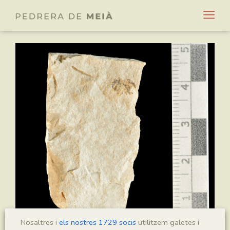
Nosaltres i
els nostres 1729 socis
utilitzem galetes i