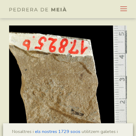
Nosaltres i
els nostres 1729 socis
utilitzem galetes i