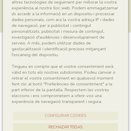
altres tecnologies de seguiment per millorar la vostra
experiència al nostre lloc web. Podem emmagatzemar
i/o accedir a la informació en un dispositiu i processar
dades personals, com ara la vostra adreça IP i dades
de navegació, per a publicitat i contingut
personalitzats, publicitat i mesura de contingut,
investigació d'audiències i desenvolupament de
serveis. A més, podem utilitzar dades de
Plantae indet.
geolocalització i identificació precises mitjançant
l'escaneig del dispositiu.
Tingueu en compte que el vostre consentiment serà
Sigla
vàlid en tots els nostres subdominis. Podeu canviar o
retirar el vostre consentiment en qualsevol moment
MNHN 17825b
fent clic al botó "Preferències de consentiment" a la
part inferior de la pantalla. Respectem les vostres
eleccions i ens comprometem a oferir-vos una
Taxonomia
experiència de navegació transparent i segura.
Regne
Plantae
CONFIGURAR COOKIES
RECHAZAR TODAS