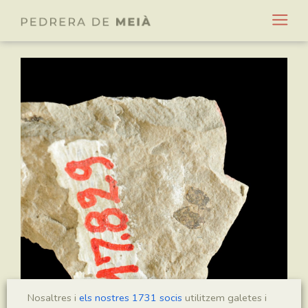
Nosaltres i
els nostres 1731 socis
utilitzem galetes i