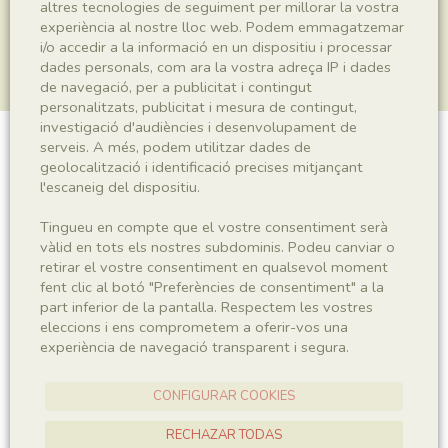
altres tecnologies de seguiment per millorar la vostra
experiència al nostre lloc web. Podem emmagatzemar
i/o accedir a la informació en un dispositiu i processar
dades personals, com ara la vostra adreça IP i dades
de navegació, per a publicitat i contingut
personalitzats, publicitat i mesura de contingut,
investigació d'audiències i desenvolupament de
serveis. A més, podem utilitzar dades de
Plantae indet.
geolocalització i identificació precises mitjançant
l'escaneig del dispositiu.
Tingueu en compte que el vostre consentiment serà
Sigla
vàlid en tots els nostres subdominis. Podeu canviar o
retirar el vostre consentiment en qualsevol moment
MNHN 17829
fent clic al botó "Preferències de consentiment" a la
part inferior de la pantalla. Respectem les vostres
eleccions i ens comprometem a oferir-vos una
Taxonomia
experiència de navegació transparent i segura.
Regne
Plantae
CONFIGURAR COOKIES
RECHAZAR TODAS