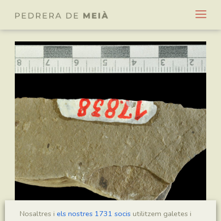
Nosaltres i
els nostres 1731 socis
utilitzem galetes i