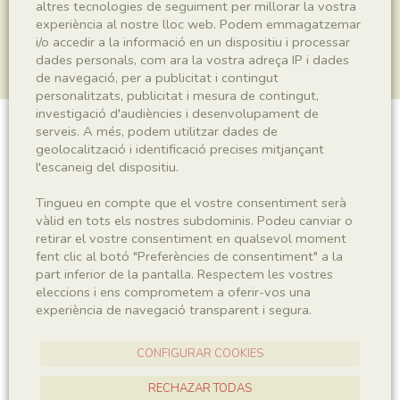
altres tecnologies de seguiment per millorar la vostra
experiència al nostre lloc web. Podem emmagatzemar
i/o accedir a la informació en un dispositiu i processar
dades personals, com ara la vostra adreça IP i dades
de navegació, per a publicitat i contingut
personalitzats, publicitat i mesura de contingut,
investigació d'audiències i desenvolupament de
serveis. A més, podem utilitzar dades de
Plantae indet.
geolocalització i identificació precises mitjançant
l'escaneig del dispositiu.
Tingueu en compte que el vostre consentiment serà
Sigla
vàlid en tots els nostres subdominis. Podeu canviar o
retirar el vostre consentiment en qualsevol moment
MNHN 17838
fent clic al botó "Preferències de consentiment" a la
part inferior de la pantalla. Respectem les vostres
eleccions i ens comprometem a oferir-vos una
Taxonomia
experiència de navegació transparent i segura.
Regne
Plantae
CONFIGURAR COOKIES
RECHAZAR TODAS