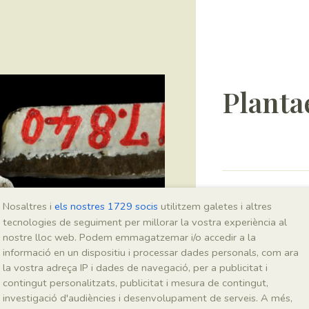
Planta
Sigla
Nosaltres i
els nostres 1729 socis
utilitzem galetes i altres
MNHN 17840
tecnologies de seguiment per millorar la vostra experiència al
nostre lloc web. Podem emmagatzemar i/o accedir a la
informació en un dispositiu i processar dades personals, com ara
Taxonomia
la vostra adreça IP i dades de navegació, per a publicitat i
contingut personalitzats, publicitat i mesura de contingut,
Regne
investigació d'audiències i desenvolupament de serveis. A més,
Plantae