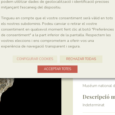
podem utilitzar dades de geolocalització i identificació precises
mitjançant l'escaneig del dispositiu.
Localitat
Tingueu en compte que el vostre consentiment serà vàlid en tots
Pedrera de Meià
els nostres subdominis. Podeu canviar o retirar el vostre
consentiment en qualsevol moment fent clic al botó "Preferències
de consentiment" a la part inferior de la pantalla. Respectem les
Recol·lecció
vostres eleccions i ens comprometem a oferir-vos una
experiència de navegació transparent i segura.
Any
1964-1972
CONFIGURAR COOKIES
RECHAZAR TODAS
Col·lecció
ACCEPTAR TOTES
Muséum national d’
Descripció m
Indeterminat