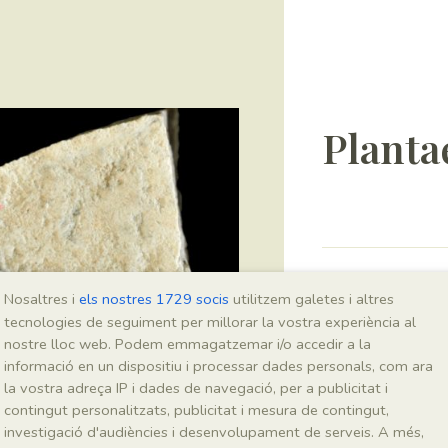
Planta
Sigla
Nosaltres i
els nostres 1729 socis
utilitzem galetes i altres
MNHN 17861
tecnologies de seguiment per millorar la vostra experiència al
nostre lloc web. Podem emmagatzemar i/o accedir a la
informació en un dispositiu i processar dades personals, com ara
Taxonomia
la vostra adreça IP i dades de navegació, per a publicitat i
contingut personalitzats, publicitat i mesura de contingut,
Regne
investigació d'audiències i desenvolupament de serveis. A més,
Plantae