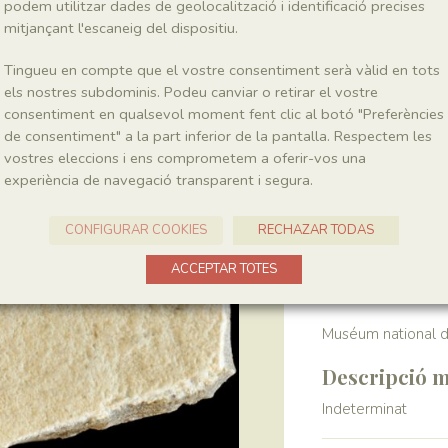
podem utilitzar dades de geolocalització i identificació precises
mitjançant l'escaneig del dispositiu.
Localitat
Tingueu en compte que el vostre consentiment serà vàlid en tots
Pedrera de Meià
els nostres subdominis. Podeu canviar o retirar el vostre
consentiment en qualsevol moment fent clic al botó "Preferències
de consentiment" a la part inferior de la pantalla. Respectem les
Recol·lecció
vostres eleccions i ens comprometem a oferir-vos una
experiència de navegació transparent i segura.
Any
1964-1972
CONFIGURAR COOKIES
RECHAZAR TODAS
Col·lecció
ACCEPTAR TOTES
Muséum national d’
Descripció m
Indeterminat