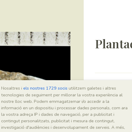
Planta
Sigla
Nosaltres i
els nostres 1729 socis
utilitzem galetes i altres
MNHN 17930d
tecnologies de seguiment per millorar la vostra experiència al
nostre lloc web. Podem emmagatzemar i/o accedir a la
informació en un dispositiu i processar dades personals, com ara
Taxonomia
la vostra adreça IP i dades de navegació, per a publicitat i
contingut personalitzats, publicitat i mesura de contingut,
Regne
investigació d'audiències i desenvolupament de serveis. A més,
Plantae