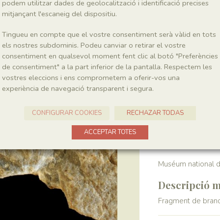
podem utilitzar dades de geolocalització i identificació precises
mitjançant l'escaneig del dispositiu.
Localitat
Tingueu en compte que el vostre consentiment serà vàlid en tots
Pedrera de Meià
els nostres subdominis. Podeu canviar o retirar el vostre
consentiment en qualsevol moment fent clic al botó "Preferències
de consentiment" a la part inferior de la pantalla. Respectem les
Recol·lecció
vostres eleccions i ens comprometem a oferir-vos una
experiència de navegació transparent i segura.
Any
1964-1972
CONFIGURAR COOKIES
RECHAZAR TODAS
Col·lecció
ACCEPTAR TOTES
Muséum national d’
Descripció m
Fragment de branc