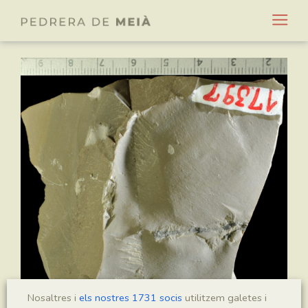
Nosaltres i
els nostres 1731 socis
utilitzem galetes i