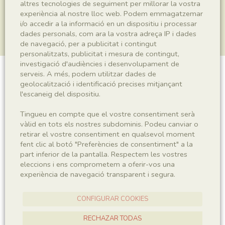
altres tecnologies de seguiment per millorar la vostra
experiència al nostre lloc web. Podem emmagatzemar
i/o accedir a la informació en un dispositiu i processar
dades personals, com ara la vostra adreça IP i dades
de navegació, per a publicitat i contingut
personalitzats, publicitat i mesura de contingut,
investigació d'audiències i desenvolupament de
serveis. A més, podem utilitzar dades de
Plantae indet.
geolocalització i identificació precises mitjançant
l'escaneig del dispositiu.
Tingueu en compte que el vostre consentiment serà
Sigla
vàlid en tots els nostres subdominis. Podeu canviar o
retirar el vostre consentiment en qualsevol moment
MNHN 17397
fent clic al botó "Preferències de consentiment" a la
part inferior de la pantalla. Respectem les vostres
eleccions i ens comprometem a oferir-vos una
Taxonomia
experiència de navegació transparent i segura.
Regne
Plantae
CONFIGURAR COOKIES
RECHAZAR TODAS