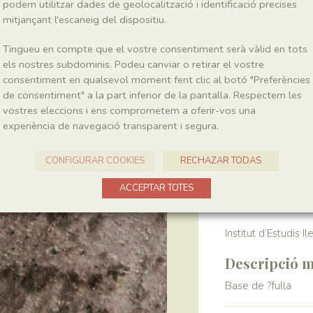
podem utilitzar dades de geolocalització i identificació precises
mitjançant l'escaneig del dispositiu.
Localitat
Tingueu en compte que el vostre consentiment serà vàlid en tots
La Cabroa
els nostres subdominis. Podeu canviar o retirar el vostre
consentiment en qualsevol moment fent clic al botó "Preferències
de consentiment" a la part inferior de la pantalla. Respectem les
Recol·lecció
vostres eleccions i ens comprometem a oferir-vos una
experiència de navegació transparent i segura.
Any
1987
CONFIGURAR COOKIES
RECHAZAR TODAS
Col·lecció
ACCEPTAR TOTES
Institut d’Estudis I
Descripció m
Base de ?fulla