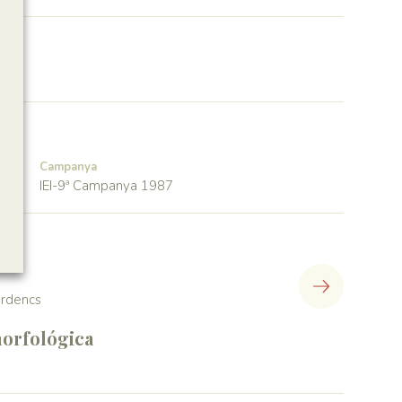
Campanya
IEI-9ª Campanya 1987
lerdencs
orfológica