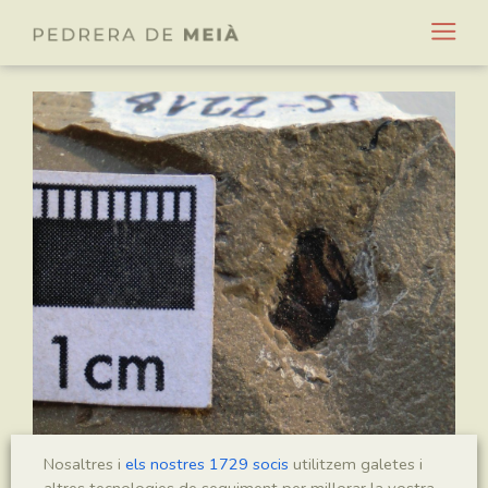
Nosaltres i
els nostres 1729 socis
utilitzem galetes i
altres tecnologies de seguiment per millorar la vostra