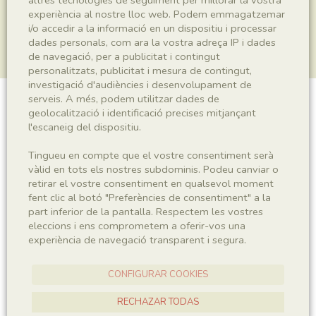
experiència al nostre lloc web. Podem emmagatzemar
i/o accedir a la informació en un dispositiu i processar
dades personals, com ara la vostra adreça IP i dades
de navegació, per a publicitat i contingut
personalitzats, publicitat i mesura de contingut,
investigació d'audiències i desenvolupament de
serveis. A més, podem utilitzar dades de
Plantae indet.
geolocalització i identificació precises mitjançant
l'escaneig del dispositiu.
Tingueu en compte que el vostre consentiment serà
vàlid en tots els nostres subdominis. Podeu canviar o
Sigla
retirar el vostre consentiment en qualsevol moment
IEI-2218
fent clic al botó "Preferències de consentiment" a la
part inferior de la pantalla. Respectem les vostres
eleccions i ens comprometem a oferir-vos una
Taxonomia
experiència de navegació transparent i segura.
Regne
CONFIGURAR COOKIES
Plantae
RECHAZAR TODAS