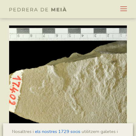
Nosaltres i
els nostres 1729 socis
utilitzem galetes i