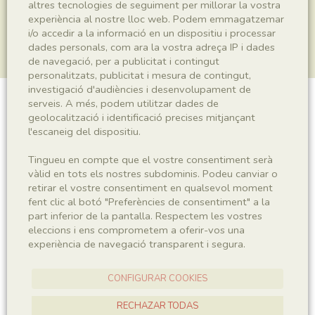
altres tecnologies de seguiment per millorar la vostra
experiència al nostre lloc web. Podem emmagatzemar
i/o accedir a la informació en un dispositiu i processar
dades personals, com ara la vostra adreça IP i dades
de navegació, per a publicitat i contingut
personalitzats, publicitat i mesura de contingut,
investigació d'audiències i desenvolupament de
serveis. A més, podem utilitzar dades de
Plantae indet.
geolocalització i identificació precises mitjançant
l'escaneig del dispositiu.
Tingueu en compte que el vostre consentiment serà
Sigla
vàlid en tots els nostres subdominis. Podeu canviar o
retirar el vostre consentiment en qualsevol moment
MNHN 17402
fent clic al botó "Preferències de consentiment" a la
part inferior de la pantalla. Respectem les vostres
eleccions i ens comprometem a oferir-vos una
Taxonomia
experiència de navegació transparent i segura.
Regne
Plantae
CONFIGURAR COOKIES
RECHAZAR TODAS