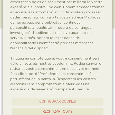
altres tecnologies de seguiment per millorar la vostra
experiència al nostre lloc web. Podem emmagatzemar
i/o accedir a la informació en un dispositiu i processar
dades personals, com ara la vostra adreça IP i dades
de navegació, per a publicitat i contingut
personalitzats, publicitat i mesura de contingut,
investigació d'audiències i desenvolupament de
serveis. A més, podem utilitzar dades de
Plantae indet.
geolocalització i identificació precises mitjançant
l'escaneig del dispositiu.
Tingueu en compte que el vostre consentiment serà
Sigla
vàlid en tots els nostres subdominis. Podeu canviar o
retirar el vostre consentiment en qualsevol moment
MNHN 17410
fent clic al botó "Preferències de consentiment" a la
part inferior de la pantalla. Respectem les vostres
eleccions i ens comprometem a oferir-vos una
Taxonomia
experiència de navegació transparent i segura.
Regne
Plantae
CONFIGURAR COOKIES
RECHAZAR TODAS