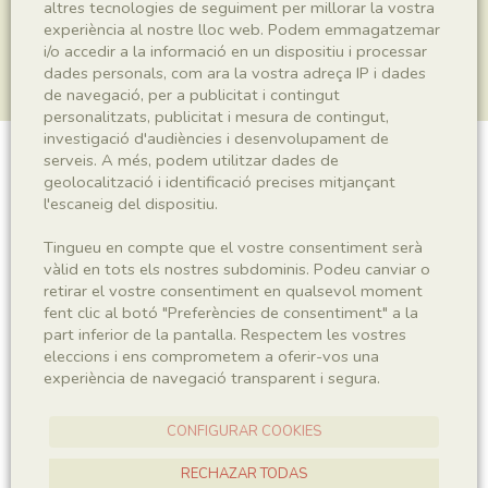
altres tecnologies de seguiment per millorar la vostra
experiència al nostre lloc web. Podem emmagatzemar
i/o accedir a la informació en un dispositiu i processar
dades personals, com ara la vostra adreça IP i dades
de navegació, per a publicitat i contingut
personalitzats, publicitat i mesura de contingut,
investigació d'audiències i desenvolupament de
serveis. A més, podem utilitzar dades de
Plantae indet.
geolocalització i identificació precises mitjançant
l'escaneig del dispositiu.
Tingueu en compte que el vostre consentiment serà
Sigla
vàlid en tots els nostres subdominis. Podeu canviar o
retirar el vostre consentiment en qualsevol moment
MNHN 17430c
fent clic al botó "Preferències de consentiment" a la
part inferior de la pantalla. Respectem les vostres
eleccions i ens comprometem a oferir-vos una
Taxonomia
experiència de navegació transparent i segura.
Regne
Plantae
CONFIGURAR COOKIES
RECHAZAR TODAS