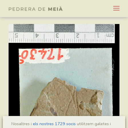
Nosaltres i
els nostres 1729 socis
utilitzem galetes i