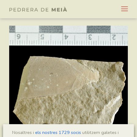
Nosaltres i
els nostres 1729 socis
utilitzem galetes i