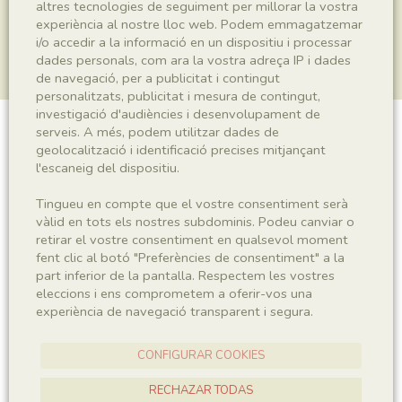
altres tecnologies de seguiment per millorar la vostra
experiència al nostre lloc web. Podem emmagatzemar
i/o accedir a la informació en un dispositiu i processar
dades personals, com ara la vostra adreça IP i dades
de navegació, per a publicitat i contingut
personalitzats, publicitat i mesura de contingut,
investigació d'audiències i desenvolupament de
serveis. A més, podem utilitzar dades de
Plantae indet.
geolocalització i identificació precises mitjançant
l'escaneig del dispositiu.
Tingueu en compte que el vostre consentiment serà
Sigla
vàlid en tots els nostres subdominis. Podeu canviar o
retirar el vostre consentiment en qualsevol moment
MNHN 17449
fent clic al botó "Preferències de consentiment" a la
part inferior de la pantalla. Respectem les vostres
eleccions i ens comprometem a oferir-vos una
Taxonomia
experiència de navegació transparent i segura.
Regne
Plantae
CONFIGURAR COOKIES
RECHAZAR TODAS