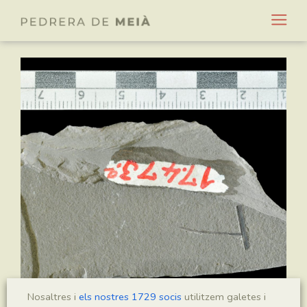
Nosaltres i
els nostres 1729 socis
utilitzem galetes i