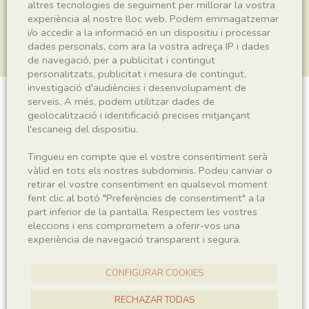
altres tecnologies de seguiment per millorar la vostra
experiència al nostre lloc web. Podem emmagatzemar
i/o accedir a la informació en un dispositiu i processar
dades personals, com ara la vostra adreça IP i dades
de navegació, per a publicitat i contingut
personalitzats, publicitat i mesura de contingut,
investigació d'audiències i desenvolupament de
serveis. A més, podem utilitzar dades de
Plantae indet.
geolocalització i identificació precises mitjançant
l'escaneig del dispositiu.
Tingueu en compte que el vostre consentiment serà
Sigla
vàlid en tots els nostres subdominis. Podeu canviar o
retirar el vostre consentiment en qualsevol moment
MNHN 17473a
fent clic al botó "Preferències de consentiment" a la
part inferior de la pantalla. Respectem les vostres
eleccions i ens comprometem a oferir-vos una
Taxonomia
experiència de navegació transparent i segura.
Regne
Plantae
CONFIGURAR COOKIES
RECHAZAR TODAS