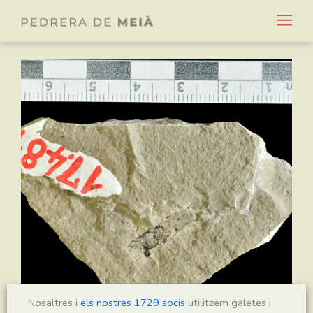
Nosaltres i
els nostres 1729 socis
utilitzem galetes i