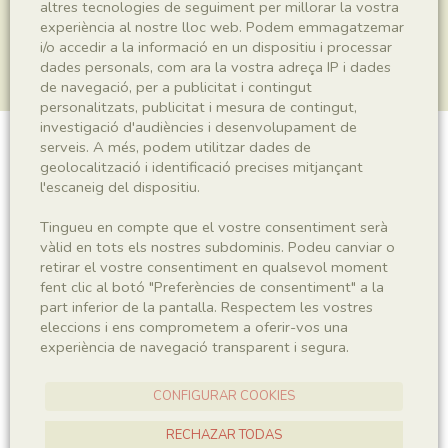
altres tecnologies de seguiment per millorar la vostra
experiència al nostre lloc web. Podem emmagatzemar
i/o accedir a la informació en un dispositiu i processar
dades personals, com ara la vostra adreça IP i dades
de navegació, per a publicitat i contingut
personalitzats, publicitat i mesura de contingut,
investigació d'audiències i desenvolupament de
serveis. A més, podem utilitzar dades de
Plantae indet.
geolocalització i identificació precises mitjançant
l'escaneig del dispositiu.
Tingueu en compte que el vostre consentiment serà
Sigla
vàlid en tots els nostres subdominis. Podeu canviar o
retirar el vostre consentiment en qualsevol moment
MNHN 17481a
fent clic al botó "Preferències de consentiment" a la
part inferior de la pantalla. Respectem les vostres
eleccions i ens comprometem a oferir-vos una
Taxonomia
experiència de navegació transparent i segura.
Regne
Plantae
CONFIGURAR COOKIES
RECHAZAR TODAS