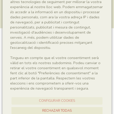
altres tecnologies de seguiment per millorar la vostra
experiència al nostre lloc web. Podem emmagatzemar
i/o accedir a la informació en un dispositiu i processar
dades personals, com ara la vostra adreça IP i dades
de navegació, per a publicitat i contingut
personalitzats, publicitat i mesura de contingut,
investigació d'audiències i desenvolupament de
serveis. A més, podem utilitzar dades de
Plantae indet.
geolocalització i identificació precises mitjançant
l'escaneig del dispositiu.
Tingueu en compte que el vostre consentiment serà
Sigla
vàlid en tots els nostres subdominis. Podeu canviar o
retirar el vostre consentiment en qualsevol moment
MNHN 17496
fent clic al botó "Preferències de consentiment" a la
part inferior de la pantalla. Respectem les vostres
eleccions i ens comprometem a oferir-vos una
Taxonomia
experiència de navegació transparent i segura.
Regne
Plantae
CONFIGURAR COOKIES
RECHAZAR TODAS