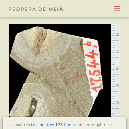
Nosaltres i
els nostres 1731 socis
utilitzem galetes i