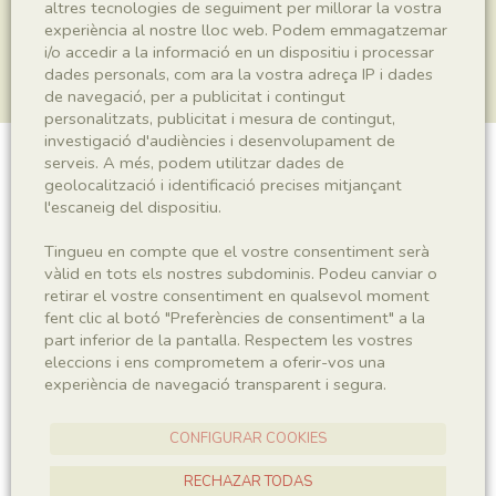
altres tecnologies de seguiment per millorar la vostra
experiència al nostre lloc web. Podem emmagatzemar
i/o accedir a la informació en un dispositiu i processar
dades personals, com ara la vostra adreça IP i dades
de navegació, per a publicitat i contingut
personalitzats, publicitat i mesura de contingut,
investigació d'audiències i desenvolupament de
serveis. A més, podem utilitzar dades de
Plantae indet.
geolocalització i identificació precises mitjançant
l'escaneig del dispositiu.
Tingueu en compte que el vostre consentiment serà
Sigla
vàlid en tots els nostres subdominis. Podeu canviar o
retirar el vostre consentiment en qualsevol moment
MNHN 17544b
fent clic al botó "Preferències de consentiment" a la
part inferior de la pantalla. Respectem les vostres
eleccions i ens comprometem a oferir-vos una
Taxonomia
experiència de navegació transparent i segura.
Regne
Plantae
CONFIGURAR COOKIES
RECHAZAR TODAS