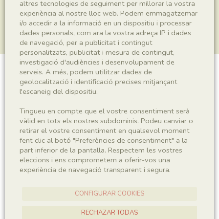
altres tecnologies de seguiment per millorar la vostra
experiència al nostre lloc web. Podem emmagatzemar
i/o accedir a la informació en un dispositiu i processar
dades personals, com ara la vostra adreça IP i dades
de navegació, per a publicitat i contingut
personalitzats, publicitat i mesura de contingut,
investigació d'audiències i desenvolupament de
serveis. A més, podem utilitzar dades de
Plantae indet.
geolocalització i identificació precises mitjançant
l'escaneig del dispositiu.
Tingueu en compte que el vostre consentiment serà
Sigla
vàlid en tots els nostres subdominis. Podeu canviar o
retirar el vostre consentiment en qualsevol moment
MNHN 17560
fent clic al botó "Preferències de consentiment" a la
part inferior de la pantalla. Respectem les vostres
eleccions i ens comprometem a oferir-vos una
Taxonomia
experiència de navegació transparent i segura.
Regne
Plantae
CONFIGURAR COOKIES
RECHAZAR TODAS