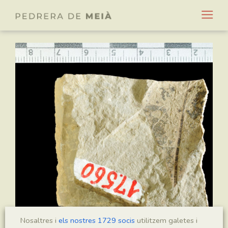
Nosaltres i
els nostres 1729 socis
utilitzem galetes i