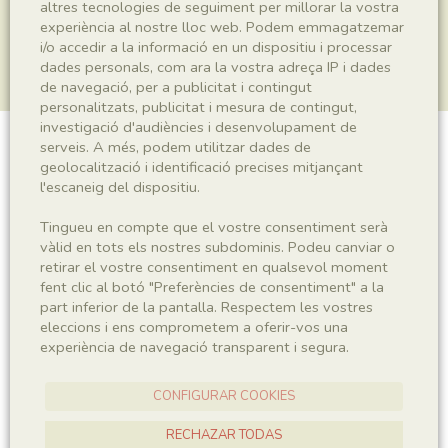
altres tecnologies de seguiment per millorar la vostra
experiència al nostre lloc web. Podem emmagatzemar
i/o accedir a la informació en un dispositiu i processar
dades personals, com ara la vostra adreça IP i dades
de navegació, per a publicitat i contingut
personalitzats, publicitat i mesura de contingut,
investigació d'audiències i desenvolupament de
serveis. A més, podem utilitzar dades de
Plantae indet.
geolocalització i identificació precises mitjançant
l'escaneig del dispositiu.
Tingueu en compte que el vostre consentiment serà
Sigla
vàlid en tots els nostres subdominis. Podeu canviar o
retirar el vostre consentiment en qualsevol moment
MNHN 17570a
fent clic al botó "Preferències de consentiment" a la
part inferior de la pantalla. Respectem les vostres
eleccions i ens comprometem a oferir-vos una
Taxonomia
experiència de navegació transparent i segura.
Regne
Plantae
CONFIGURAR COOKIES
RECHAZAR TODAS