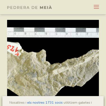
Nosaltres i
els nostres 1731 socis
utilitzem galetes i