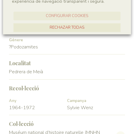
experiència de navegació transparent i segura.
Gymnospermae
Pinopsida
CONFIGURAR COOKIES
Ordre
Familia
Voltziales
Podozamitaceae
RECHAZAR TODAS
ACCEPTAR TOTES
Génere
?Podozamites
Localitat
Pedrera de Meià
Recol·lecció
Any
Campanya
1964-1972
Sylvie Wenz
Col·lecció
Muséum national d’histoire naturelle (MNHN