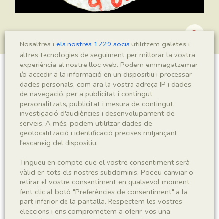
Nosaltres i
els nostres 1729 socis
utilitzem galetes i
altres tecnologies de seguiment per millorar la vostra
experiència al nostre lloc web. Podem emmagatzemar
i/o accedir a la informació en un dispositiu i processar
?Podozamites sp.
dades personals, com ara la vostra adreça IP i dades
de navegació, per a publicitat i contingut
personalitzats, publicitat i mesura de contingut,
investigació d'audiències i desenvolupament de
Sigla
serveis. A més, podem utilitzar dades de
geolocalització i identificació precises mitjançant
MNHN 17538b
l'escaneig del dispositiu.
Taxonomia
Tingueu en compte que el vostre consentiment serà
vàlid en tots els nostres subdominis. Podeu canviar o
retirar el vostre consentiment en qualsevol moment
Regne
Phyllum
fent clic al botó "Preferències de consentiment" a la
Plantae
Spermatophyta
part inferior de la pantalla. Respectem les vostres
eleccions i ens comprometem a oferir-vos una
Subphyllum
Classe