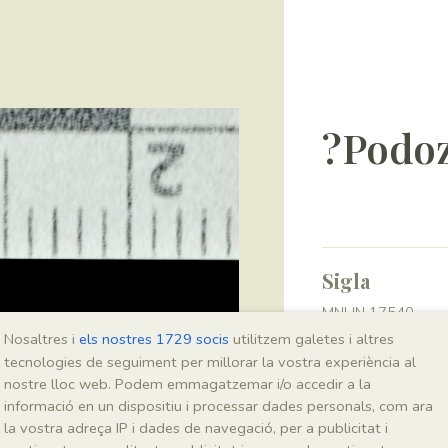
?Podoz
Sigla
MNHN 17540
Nosaltres i
els nostres 1729 socis
utilitzem galetes i altres
tecnologies de seguiment per millorar la vostra experiència al
Taxonomia
nostre lloc web. Podem emmagatzemar i/o accedir a la
informació en un dispositiu i processar dades personals, com ara
Regne
la vostra adreça IP i dades de navegació, per a publicitat i
Plantae