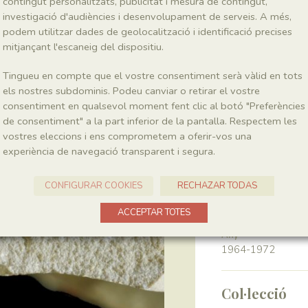
contingut personalitzats, publicitat i mesura de contingut,
investigació d'audiències i desenvolupament de serveis. A més,
podem utilitzar dades de geolocalització i identificació precises
Classe
Pinopsida
mitjançant l'escaneig del dispositiu.
Tingueu en compte que el vostre consentiment serà vàlid en tots
Génere
els nostres subdominis. Podeu canviar o retirar el vostre
?Podozamites
consentiment en qualsevol moment fent clic al botó "Preferències
de consentiment" a la part inferior de la pantalla. Respectem les
vostres eleccions i ens comprometem a oferir-vos una
Localitat
experiència de navegació transparent i segura.
Pedrera de Meià
CONFIGURAR COOKIES
RECHAZAR TODAS
Recol·lecció
ACCEPTAR TOTES
Any
1964-1972
Col·lecció