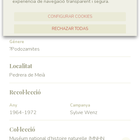
experiència de navegació transparent i segura.
Gymnospermae
Pinopsida
CONFIGURAR COOKIES
Ordre
Familia
Voltziales
Podozamitaceae
RECHAZAR TODAS
ACCEPTAR TOTES
Génere
?Podozamites
Localitat
Pedrera de Meià
Recol·lecció
Any
Campanya
1964-1972
Sylvie Wenz
Col·lecció
Muséum national d’histoire naturelle (MNHN