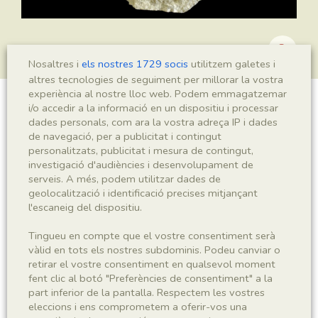
Nosaltres i
els nostres 1729 socis
utilitzem galetes i
altres tecnologies de seguiment per millorar la vostra
experiència al nostre lloc web. Podem emmagatzemar
i/o accedir a la informació en un dispositiu i processar
?Podozamites sp.
dades personals, com ara la vostra adreça IP i dades
de navegació, per a publicitat i contingut
personalitzats, publicitat i mesura de contingut,
investigació d'audiències i desenvolupament de
Sigla
serveis. A més, podem utilitzar dades de
geolocalització i identificació precises mitjançant
MNHN 17561
l'escaneig del dispositiu.
Taxonomia
Tingueu en compte que el vostre consentiment serà
vàlid en tots els nostres subdominis. Podeu canviar o
retirar el vostre consentiment en qualsevol moment
Regne
Phyllum
fent clic al botó "Preferències de consentiment" a la
Plantae
Spermatophyta
part inferior de la pantalla. Respectem les vostres
eleccions i ens comprometem a oferir-vos una
Subphyllum
Classe