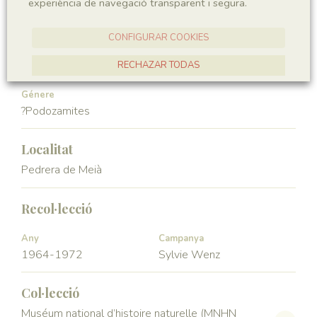
experiència de navegació transparent i segura.
Gymnospermae
Pinopsida
CONFIGURAR COOKIES
Ordre
Familia
Voltziales
Podozamitaceae
RECHAZAR TODAS
ACCEPTAR TOTES
Génere
?Podozamites
Localitat
Pedrera de Meià
Recol·lecció
Any
Campanya
1964-1972
Sylvie Wenz
Col·lecció
Muséum national d’histoire naturelle (MNHN