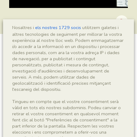
Nosaltres i
els nostres 1729 socis
utilitzem galetes i
altres tecnologies de seguiment per millorar la vostra
experiència al nostre lloc web. Podem emmagatzemar
i/o accedir a la informació en un dispositiu i processar
?Podozamites sp.
dades personals, com ara la vostra adreça IP i dades
de navegació, per a publicitat i contingut
personalitzats, publicitat i mesura de contingut,
investigació d'audiències i desenvolupament de
Sigla
serveis. A més, podem utilitzar dades de
geolocalització i identificació precises mitjançant
MNHN 17589
l'escaneig del dispositiu.
Taxonomia
Tingueu en compte que el vostre consentiment serà
vàlid en tots els nostres subdominis. Podeu canviar o
retirar el vostre consentiment en qualsevol moment
Regne
Phyllum
fent clic al botó "Preferències de consentiment" a la
Plantae
Spermatophyta
part inferior de la pantalla. Respectem les vostres
eleccions i ens comprometem a oferir-vos una
Subphyllum
Classe