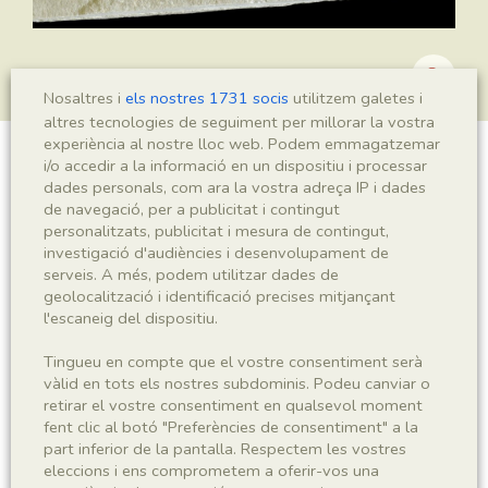
Nosaltres i
els nostres 1731 socis
utilitzem galetes i
altres tecnologies de seguiment per millorar la vostra
experiència al nostre lloc web. Podem emmagatzemar
i/o accedir a la informació en un dispositiu i processar
?Podozamites sp.
dades personals, com ara la vostra adreça IP i dades
de navegació, per a publicitat i contingut
personalitzats, publicitat i mesura de contingut,
investigació d'audiències i desenvolupament de
Sigla
serveis. A més, podem utilitzar dades de
geolocalització i identificació precises mitjançant
MNHN 17448a
l'escaneig del dispositiu.
Taxonomia
Tingueu en compte que el vostre consentiment serà
vàlid en tots els nostres subdominis. Podeu canviar o
retirar el vostre consentiment en qualsevol moment
Regne
Phyllum
fent clic al botó "Preferències de consentiment" a la
Plantae
Spermatophyta
part inferior de la pantalla. Respectem les vostres
eleccions i ens comprometem a oferir-vos una
Subphyllum
Classe