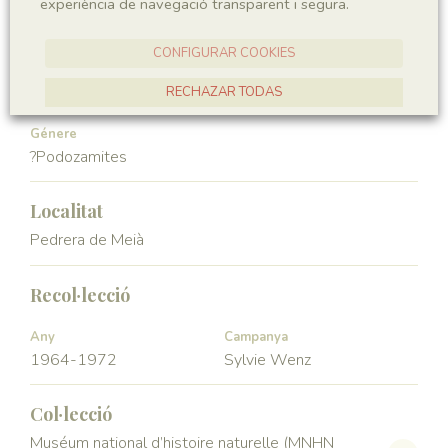
experiència de navegació transparent i segura.
Gymnospermae
Pinopsida
CONFIGURAR COOKIES
Ordre
Familia
Voltziales
Podozamitaceae
RECHAZAR TODAS
ACCEPTAR TOTES
Génere
?Podozamites
Localitat
Pedrera de Meià
Recol·lecció
Any
Campanya
1964-1972
Sylvie Wenz
Col·lecció
Muséum national d’histoire naturelle (MNHN