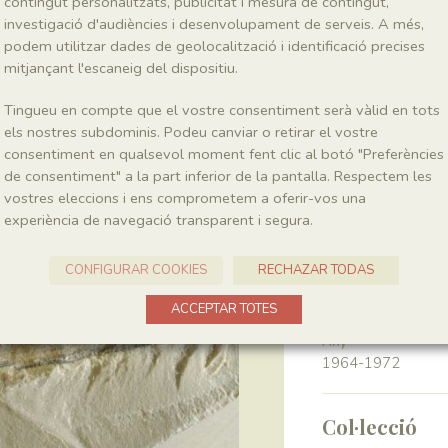
contingut personalitzats, publicitat i mesura de contingut,
investigació d'audiències i desenvolupament de serveis. A més,
podem utilitzar dades de geolocalització i identificació precises
Classe
Pinopsida
mitjançant l'escaneig del dispositiu.
Tingueu en compte que el vostre consentiment serà vàlid en tots
Génere
els nostres subdominis. Podeu canviar o retirar el vostre
?Podozamites
consentiment en qualsevol moment fent clic al botó "Preferències
de consentiment" a la part inferior de la pantalla. Respectem les
vostres eleccions i ens comprometem a oferir-vos una
Localitat
experiència de navegació transparent i segura.
Pedrera de Meià
CONFIGURAR COOKIES
RECHAZAR TODAS
Recol·lecció
ACCEPTAR TOTES
Any
1964-1972
Col·lecció