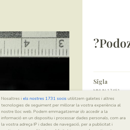
?Podoz
Sigla
MNHN 17451
Nosaltres i
els nostres 1731 socis
utilitzem galetes i altres
tecnologies de seguiment per millorar la vostra experiència al
Taxonomia
nostre lloc web. Podem emmagatzemar i/o accedir a la
informació en un dispositiu i processar dades personals, com ara
Regne
la vostra adreça IP i dades de navegació, per a publicitat i
Plantae