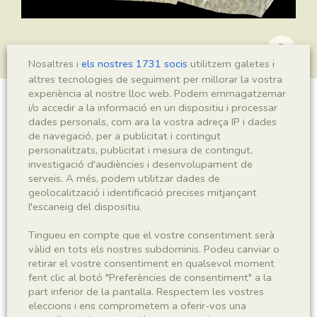
Nosaltres i
els nostres 1731 socis
utilitzem galetes i
altres tecnologies de seguiment per millorar la vostra
experiència al nostre lloc web. Podem emmagatzemar
i/o accedir a la informació en un dispositiu i processar
?Podozamites sp.
dades personals, com ara la vostra adreça IP i dades
de navegació, per a publicitat i contingut
personalitzats, publicitat i mesura de contingut,
investigació d'audiències i desenvolupament de
Sigla
serveis. A més, podem utilitzar dades de
geolocalització i identificació precises mitjançant
MNHN 17478
l'escaneig del dispositiu.
Taxonomia
Tingueu en compte que el vostre consentiment serà
vàlid en tots els nostres subdominis. Podeu canviar o
retirar el vostre consentiment en qualsevol moment
Regne
Phyllum
fent clic al botó "Preferències de consentiment" a la
Plantae
Spermatophyta
part inferior de la pantalla. Respectem les vostres
eleccions i ens comprometem a oferir-vos una
Subphyllum
Classe