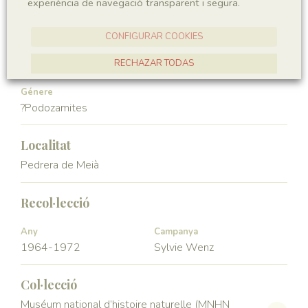
experiència de navegació transparent i segura.
Gymnospermae
Pinopsida
CONFIGURAR COOKIES
Ordre
Familia
Voltziales
Podozamitaceae
RECHAZAR TODAS
ACCEPTAR TOTES
Génere
?Podozamites
Localitat
Pedrera de Meià
Recol·lecció
Any
Campanya
1964-1972
Sylvie Wenz
Col·lecció
Muséum national d’histoire naturelle (MNHN