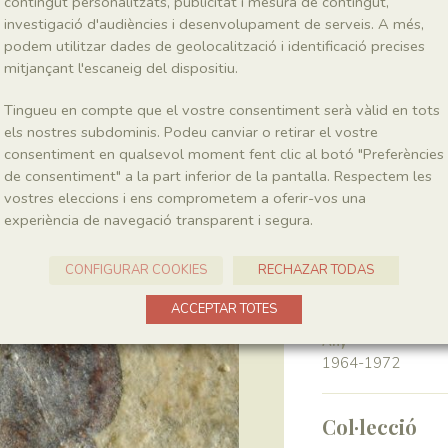
contingut personalitzats, publicitat i mesura de contingut,
investigació d'audiències i desenvolupament de serveis. A més,
podem utilitzar dades de geolocalització i identificació precises
Classe
Pinopsida
mitjançant l'escaneig del dispositiu.
Tingueu en compte que el vostre consentiment serà vàlid en tots
Génere
els nostres subdominis. Podeu canviar o retirar el vostre
?Podozamites
consentiment en qualsevol moment fent clic al botó "Preferències
de consentiment" a la part inferior de la pantalla. Respectem les
vostres eleccions i ens comprometem a oferir-vos una
Localitat
experiència de navegació transparent i segura.
Pedrera de Meià
CONFIGURAR COOKIES
RECHAZAR TODAS
Recol·lecció
ACCEPTAR TOTES
Any
1964-1972
Col·lecció