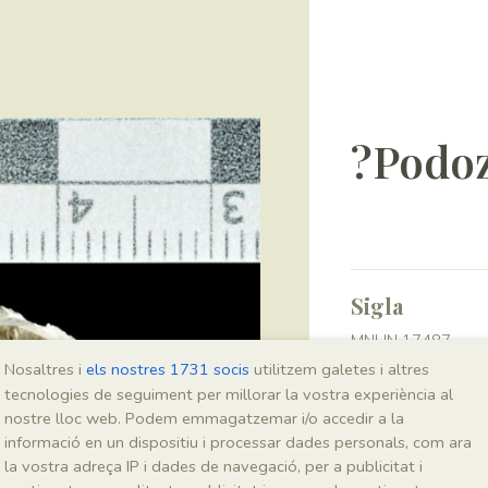
?Podoz
Sigla
MNHN 17487
Nosaltres i
els nostres 1731 socis
utilitzem galetes i altres
tecnologies de seguiment per millorar la vostra experiència al
Taxonomia
nostre lloc web. Podem emmagatzemar i/o accedir a la
informació en un dispositiu i processar dades personals, com ara
Regne
la vostra adreça IP i dades de navegació, per a publicitat i
Plantae