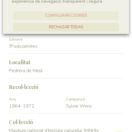
experiència de navegació transparent i segura.
Gymnospermae
Pinopsida
CONFIGURAR COOKIES
Ordre
Familia
Voltziales
Podozamitaceae
RECHAZAR TODAS
ACCEPTAR TOTES
Génere
?Podozamites
Localitat
Pedrera de Meià
Recol·lecció
Any
Campanya
1964-1972
Sylvie Wenz
Col·lecció
Muséum national d’histoire naturelle (MNHN