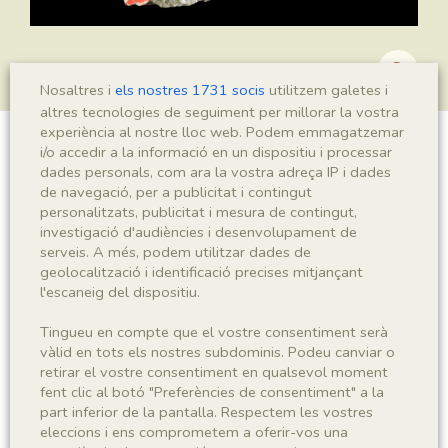
Nosaltres i
els nostres 1731 socis
utilitzem galetes i
altres tecnologies de seguiment per millorar la vostra
experiència al nostre lloc web. Podem emmagatzemar
i/o accedir a la informació en un dispositiu i processar
?Podozamites sp.
dades personals, com ara la vostra adreça IP i dades
de navegació, per a publicitat i contingut
personalitzats, publicitat i mesura de contingut,
investigació d'audiències i desenvolupament de
Sigla
serveis. A més, podem utilitzar dades de
geolocalització i identificació precises mitjançant
MNHN 17494a
l'escaneig del dispositiu.
Taxonomia
Tingueu en compte que el vostre consentiment serà
vàlid en tots els nostres subdominis. Podeu canviar o
retirar el vostre consentiment en qualsevol moment
Regne
Phyllum
fent clic al botó "Preferències de consentiment" a la
Plantae
Spermatophyta
part inferior de la pantalla. Respectem les vostres
eleccions i ens comprometem a oferir-vos una
Subphyllum
Classe