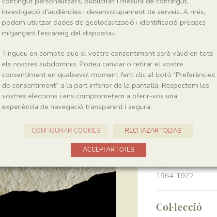
contingut personalitzats, publicitat i mesura de contingut,
investigació d'audiències i desenvolupament de serveis. A més,
podem utilitzar dades de geolocalització i identificació precises
Classe
Pinopsida
mitjançant l'escaneig del dispositiu.
Tingueu en compte que el vostre consentiment serà vàlid en tots
Génere
els nostres subdominis. Podeu canviar o retirar el vostre
?Podozamites
consentiment en qualsevol moment fent clic al botó "Preferències
de consentiment" a la part inferior de la pantalla. Respectem les
vostres eleccions i ens comprometem a oferir-vos una
Localitat
experiència de navegació transparent i segura.
Pedrera de Meià
CONFIGURAR COOKIES
RECHAZAR TODAS
Recol·lecció
ACCEPTAR TOTES
Any
1964-1972
Col·lecció