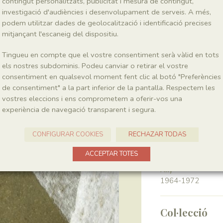
contingut personalitzats, publicitat i mesura de contingut,
investigació d'audiències i desenvolupament de serveis. A més,
podem utilitzar dades de geolocalització i identificació precises
Classe
Pinopsida
mitjançant l'escaneig del dispositiu.
Tingueu en compte que el vostre consentiment serà vàlid en tots
Génere
els nostres subdominis. Podeu canviar o retirar el vostre
?Podozamites
consentiment en qualsevol moment fent clic al botó "Preferències
de consentiment" a la part inferior de la pantalla. Respectem les
vostres eleccions i ens comprometem a oferir-vos una
Localitat
experiència de navegació transparent i segura.
Pedrera de Meià
CONFIGURAR COOKIES
RECHAZAR TODAS
Recol·lecció
ACCEPTAR TOTES
Any
1964-1972
Col·lecció