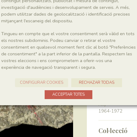
contingut personalitzats, publicitat i mesura de contingut,
investigació d'audiències i desenvolupament de serveis. A més,
podem utilitzar dades de geolocalització i identificació precises
Classe
Magnoliopsida
mitjançant l'escaneig del dispositiu.
Tingueu en compte que el vostre consentiment serà vàlid en tots
Génere
els nostres subdominis. Podeu canviar o retirar el vostre
Ranunculus
consentiment en qualsevol moment fent clic al botó "Preferències
de consentiment" a la part inferior de la pantalla. Respectem les
vostres eleccions i ens comprometem a oferir-vos una
Localitat
experiència de navegació transparent i segura.
Pedrera de Meià
CONFIGURAR COOKIES
RECHAZAR TODAS
Recol·lecció
ACCEPTAR TOTES
Any
1964-1972
Col·lecció