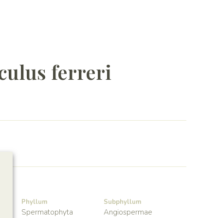
ulus ferreri
Phyllum
Subphyllum
Spermatophyta
Angiospermae