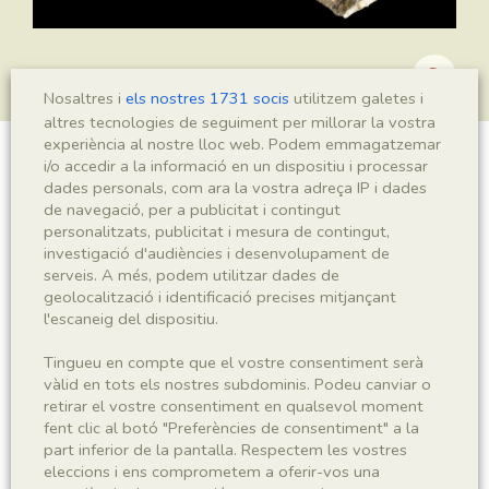
Nosaltres i
els nostres 1731 socis
utilitzem galetes i
altres tecnologies de seguiment per millorar la vostra
experiència al nostre lloc web. Podem emmagatzemar
i/o accedir a la informació en un dispositiu i processar
Ranunculus ferreri
dades personals, com ara la vostra adreça IP i dades
de navegació, per a publicitat i contingut
personalitzats, publicitat i mesura de contingut,
investigació d'audiències i desenvolupament de
Sigla
serveis. A més, podem utilitzar dades de
geolocalització i identificació precises mitjançant
MNHN 17192a
l'escaneig del dispositiu.
Taxonomia
Tingueu en compte que el vostre consentiment serà
vàlid en tots els nostres subdominis. Podeu canviar o
retirar el vostre consentiment en qualsevol moment
Regne
Phyllum
fent clic al botó "Preferències de consentiment" a la
Plantae
Spermatophyta
part inferior de la pantalla. Respectem les vostres
eleccions i ens comprometem a oferir-vos una
Subphyllum
Classe