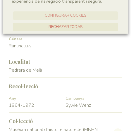
experiència de navegació transparent i segura.
Angiospermae
Magnoliopsida
CONFIGURAR COOKIES
Ordre
Familia
Ranunculales
Ranunculaceae
RECHAZAR TODAS
ACCEPTAR TOTES
Génere
Ranunculus
Localitat
Pedrera de Meià
Recol·lecció
Any
Campanya
1964-1972
Sylvie Wenz
Col·lecció
Muséum national d’histoire naturelle (MNHN