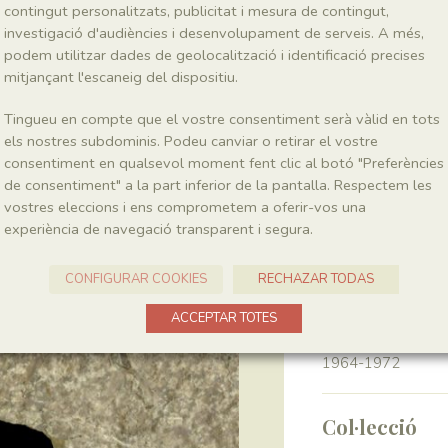
contingut personalitzats, publicitat i mesura de contingut,
investigació d'audiències i desenvolupament de serveis. A més,
Classe
podem utilitzar dades de geolocalització i identificació precises
Magnoliopsida
mitjançant l'escaneig del dispositiu.
Tingueu en compte que el vostre consentiment serà vàlid en tots
Génere
els nostres subdominis. Podeu canviar o retirar el vostre
Ranunculus
consentiment en qualsevol moment fent clic al botó "Preferències
de consentiment" a la part inferior de la pantalla. Respectem les
Localitat
vostres eleccions i ens comprometem a oferir-vos una
experiència de navegació transparent i segura.
Pedrera de Meià
CONFIGURAR COOKIES
RECHAZAR TODAS
Recol·lecció
ACCEPTAR TOTES
Any
1964-1972
Col·lecció