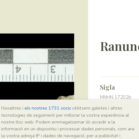
Ranunc
Sigla
MNHN 17202b
Nosaltres i
els nostres 1731 socis
utilitzem galetes i altres
tecnologies de seguiment per millorar la vostra experiència al
Taxonomia
nostre lloc web. Podem emmagatzemar i/o accedir a la
informació en un dispositiu i processar dades personals, com ara
Regne
Plantae
la vostra adreça IP i dades de navegació, per a publicitat i