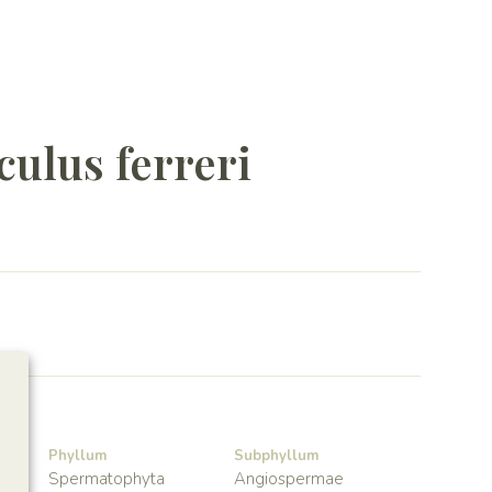
ulus ferreri
Phyllum
Subphyllum
Spermatophyta
Angiospermae