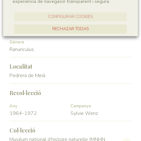
experiència de navegació transparent i segura.
Angiospermae
Magnoliopsida
CONFIGURAR COOKIES
Ordre
Familia
Ranunculales
Ranunculaceae
RECHAZAR TODAS
ACCEPTAR TOTES
Génere
Ranunculus
Localitat
Pedrera de Meià
Recol·lecció
Any
Campanya
1964-1972
Sylvie Wenz
Col·lecció
Muséum national d’histoire naturelle (MNHN