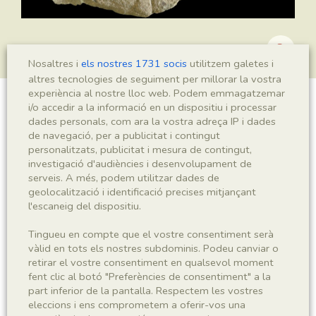
Nosaltres i
els nostres 1731 socis
utilitzem galetes i
altres tecnologies de seguiment per millorar la vostra
experiència al nostre lloc web. Podem emmagatzemar
i/o accedir a la informació en un dispositiu i processar
Ranunculus ferreri
dades personals, com ara la vostra adreça IP i dades
de navegació, per a publicitat i contingut
personalitzats, publicitat i mesura de contingut,
investigació d'audiències i desenvolupament de
Sigla
serveis. A més, podem utilitzar dades de
geolocalització i identificació precises mitjançant
MNHN 17157a
l'escaneig del dispositiu.
Taxonomia
Tingueu en compte que el vostre consentiment serà
vàlid en tots els nostres subdominis. Podeu canviar o
retirar el vostre consentiment en qualsevol moment
Regne
Phyllum
fent clic al botó "Preferències de consentiment" a la
Plantae
Spermatophyta
part inferior de la pantalla. Respectem les vostres
eleccions i ens comprometem a oferir-vos una
Subphyllum
Classe