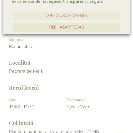
experiència de navegació transparent i segura.
Angiospermae
Magnoliopsida
CONFIGURAR COOKIES
Ordre
Familia
Ranunculales
Ranunculaceae
RECHAZAR TODAS
ACCEPTAR TOTES
Génere
Ranunculus
Localitat
Pedrera de Meià
Recol·lecció
Any
Campanya
1964-1972
Sylvie Wenz
Col·lecció
Muséum national d’histoire naturelle (MNHN