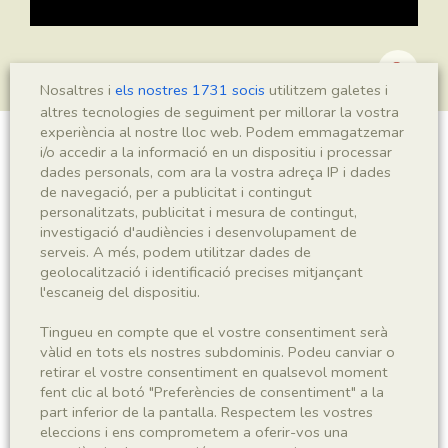
Nosaltres i
els nostres 1731 socis
utilitzem galetes i
altres tecnologies de seguiment per millorar la vostra
experiència al nostre lloc web. Podem emmagatzemar
i/o accedir a la informació en un dispositiu i processar
Ranunculus ferreri
dades personals, com ara la vostra adreça IP i dades
de navegació, per a publicitat i contingut
personalitzats, publicitat i mesura de contingut,
investigació d'audiències i desenvolupament de
Sigla
serveis. A més, podem utilitzar dades de
geolocalització i identificació precises mitjançant
MNHN 17209
l'escaneig del dispositiu.
Taxonomia
Tingueu en compte que el vostre consentiment serà
vàlid en tots els nostres subdominis. Podeu canviar o
retirar el vostre consentiment en qualsevol moment
Regne
Phyllum
fent clic al botó "Preferències de consentiment" a la
Plantae
Spermatophyta
part inferior de la pantalla. Respectem les vostres
eleccions i ens comprometem a oferir-vos una
Subphyllum
Classe