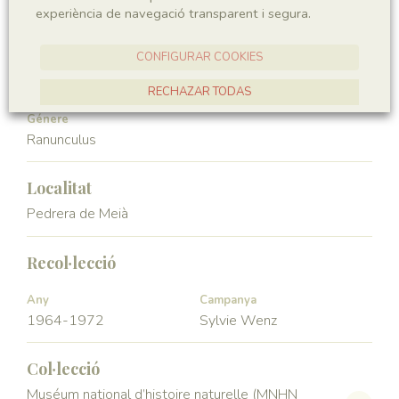
experiència de navegació transparent i segura.
Angiospermae
Magnoliopsida
CONFIGURAR COOKIES
Ordre
Familia
Ranunculales
Ranunculaceae
RECHAZAR TODAS
Génere
ACCEPTAR TOTES
Ranunculus
Localitat
Pedrera de Meià
Recol·lecció
Any
Campanya
1964-1972
Sylvie Wenz
Col·lecció
Muséum national d’histoire naturelle (MNHN