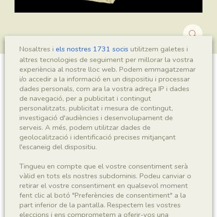
Nosaltres i
els nostres 1731 socis
utilitzem galetes i
altres tecnologies de seguiment per millorar la vostra
experiència al nostre lloc web. Podem emmagatzemar
Ranunculus ferreri
i/o accedir a la informació en un dispositiu i processar
dades personals, com ara la vostra adreça IP i dades
de navegació, per a publicitat i contingut
personalitzats, publicitat i mesura de contingut,
investigació d'audiències i desenvolupament de
Sigla
serveis. A més, podem utilitzar dades de
MNHN 17214
geolocalització i identificació precises mitjançant
l'escaneig del dispositiu.
Taxonomia
Tingueu en compte que el vostre consentiment serà
vàlid en tots els nostres subdominis. Podeu canviar o
Regne
Phyllum
retirar el vostre consentiment en qualsevol moment
Plantae
Spermatophyta
fent clic al botó "Preferències de consentiment" a la
part inferior de la pantalla. Respectem les vostres
eleccions i ens comprometem a oferir-vos una
Subphyllum
Classe