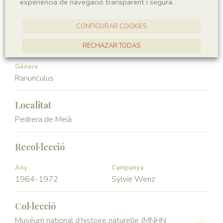
experiència de navegació transparent i segura.
Angiospermae
Magnoliopsida
CONFIGURAR COOKIES
Ordre
Familia
Ranunculales
Ranunculaceae
RECHAZAR TODAS
ACCEPTAR TOTES
Génere
Ranunculus
Localitat
Pedrera de Meià
Recol·lecció
Any
Campanya
1964-1972
Sylvie Wenz
Col·lecció
Muséum national d’histoire naturelle (MNHN