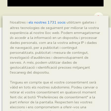
Nosaltres i
els nostres 1731 socis
utilitzem galetes i
altres tecnologies de seguiment per millorar la vostra
experiència al nostre lloc web. Podem emmagatzemar
i/o accedir a la informació en un dispositiu i processar
Ranunculus ferreri
dades personals, com ara la vostra adreça IP i dades
de navegació, per a publicitat i contingut
personalitzats, publicitat i mesura de contingut,
investigació d'audiències i desenvolupament de
Sigla
serveis. A més, podem utilitzar dades de
geolocalització i identificació precises mitjançant
MNHN 17365b
l'escaneig del dispositiu.
Taxonomia
Tingueu en compte que el vostre consentiment serà
vàlid en tots els nostres subdominis. Podeu canviar o
retirar el vostre consentiment en qualsevol moment
Regne
Phyllum
fent clic al botó "Preferències de consentiment" a la
Plantae
Spermatophyta
part inferior de la pantalla. Respectem les vostres
eleccions i ens comprometem a oferir-vos una
Subphyllum
Classe