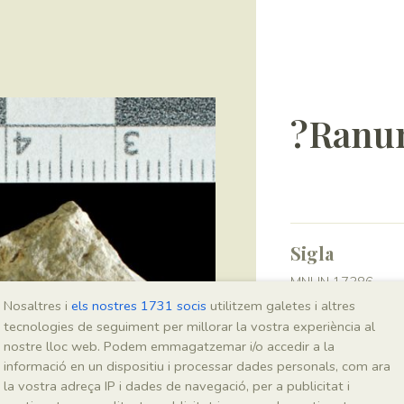
?Ranun
Sigla
MNHN 17386
Nosaltres i
els nostres 1731 socis
utilitzem galetes i altres
tecnologies de seguiment per millorar la vostra experiència al
Taxonomia
nostre lloc web. Podem emmagatzemar i/o accedir a la
informació en un dispositiu i processar dades personals, com ara
Regne
la vostra adreça IP i dades de navegació, per a publicitat i
Plantae