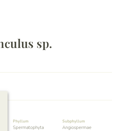
culus sp.
Phyllum
Subphyllum
Spermatophyta
Angiospermae