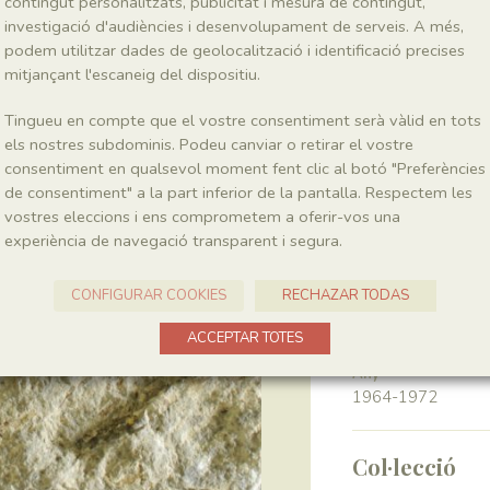
contingut personalitzats, publicitat i mesura de contingut,
investigació d'audiències i desenvolupament de serveis. A més,
podem utilitzar dades de geolocalització i identificació precises
Classe
Magnoliopsida
mitjançant l'escaneig del dispositiu.
Tingueu en compte que el vostre consentiment serà vàlid en tots
Génere
els nostres subdominis. Podeu canviar o retirar el vostre
Ranunculus
consentiment en qualsevol moment fent clic al botó "Preferències
de consentiment" a la part inferior de la pantalla. Respectem les
vostres eleccions i ens comprometem a oferir-vos una
Localitat
experiència de navegació transparent i segura.
Pedrera de Meià
CONFIGURAR COOKIES
RECHAZAR TODAS
Recol·lecció
ACCEPTAR TOTES
Any
1964-1972
Col·lecció