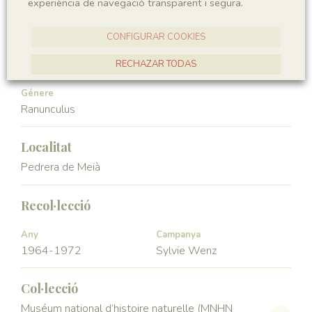
experiència de navegació transparent i segura.
Angiospermae
Magnoliopsida
CONFIGURAR COOKIES
Ordre
Familia
Ranunculales
Ranunculaceae
RECHAZAR TODAS
ACCEPTAR TOTES
Génere
Ranunculus
Localitat
Pedrera de Meià
Recol·lecció
Any
Campanya
1964-1972
Sylvie Wenz
Col·lecció
Muséum national d’histoire naturelle (MNHN