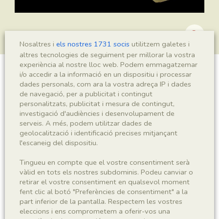
Nosaltres i
els nostres 1731 socis
utilitzem galetes i
altres tecnologies de seguiment per millorar la vostra
experiència al nostre lloc web. Podem emmagatzemar
i/o accedir a la informació en un dispositiu i processar
?Ranunculus sp.
dades personals, com ara la vostra adreça IP i dades
de navegació, per a publicitat i contingut
personalitzats, publicitat i mesura de contingut,
investigació d'audiències i desenvolupament de
Sigla
serveis. A més, podem utilitzar dades de
geolocalització i identificació precises mitjançant
MNHN 17400,4
l'escaneig del dispositiu.
Taxonomia
Tingueu en compte que el vostre consentiment serà
vàlid en tots els nostres subdominis. Podeu canviar o
retirar el vostre consentiment en qualsevol moment
Regne
Phyllum
fent clic al botó "Preferències de consentiment" a la
Plantae
Spermatophyta
part inferior de la pantalla. Respectem les vostres
eleccions i ens comprometem a oferir-vos una
Subphyllum
Classe