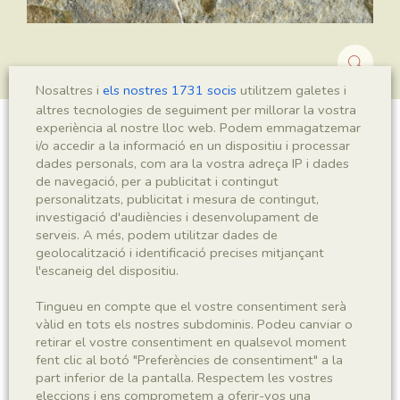
Nosaltres i
els nostres 1731 socis
utilitzem galetes i
altres tecnologies de seguiment per millorar la vostra
experiència al nostre lloc web. Podem emmagatzemar
?Ranunculus sp.
i/o accedir a la informació en un dispositiu i processar
dades personals, com ara la vostra adreça IP i dades
de navegació, per a publicitat i contingut
personalitzats, publicitat i mesura de contingut,
investigació d'audiències i desenvolupament de
Sigla
serveis. A més, podem utilitzar dades de
MNHN 17730
geolocalització i identificació precises mitjançant
l'escaneig del dispositiu.
Taxonomia
Tingueu en compte que el vostre consentiment serà
vàlid en tots els nostres subdominis. Podeu canviar o
Regne
Phyllum
retirar el vostre consentiment en qualsevol moment
Plantae
Spermatophyta
fent clic al botó "Preferències de consentiment" a la
part inferior de la pantalla. Respectem les vostres
eleccions i ens comprometem a oferir-vos una
Subphyllum
Classe