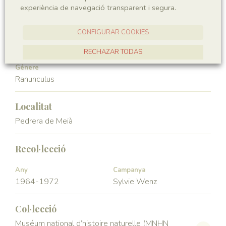
experiència de navegació transparent i segura.
Angiospermae
Magnoliopsida
CONFIGURAR COOKIES
Ordre
Familia
Ranunculales
Ranunculaceae
RECHAZAR TODAS
Génere
ACCEPTAR TOTES
Ranunculus
Localitat
Pedrera de Meià
Recol·lecció
Any
Campanya
1964-1972
Sylvie Wenz
Col·lecció
Muséum national d’histoire naturelle (MNHN