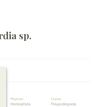
rdia sp.
2
Phyllum
Classe
Monilophyta
Polypodiopsida