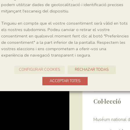
podem utilitzar dades de geolocalització i identificació precises
mitjançant l'escaneig del dispositiu.
Ordre
Schizaeales
Tingueu en compte que el vostre consentiment serà vàlid en tots
els nostres subdominis. Podeu canviar o retirar el vostre
consentiment en qualsevol moment fent clic al botó "Preferències
Localitat
de consentiment" a la part inferior de la pantalla. Respectem les
Pedrera de Meià
vostres eleccions i ens comprometem a oferir-vos una
experiència de navegació transparent i segura.
Recol·lecció
CONFIGURAR COOKIES
RECHAZAR TODAS
Any
ACCEPTAR TOTES
1964-1972
Col·lecció
Muséum national d’