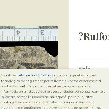
?Ruffo
Sigla
Nosaltres i
els nostres 1729 socis
utilitzem galetes i altres
MNHN 17722b1-b
tecnologies de seguiment per millorar la vostra experiència al
nostre lloc web. Podem emmagatzemar i/o accedir a la
Taxonomia
informació en un dispositiu i processar dades personals, com ara
la vostra adreça IP i dades de navegació, per a publicitat i
Regne
contingut personalitzats, publicitat i mesura de contingut,
Plantae
investigació d'audiències i desenvolupament de serveis. A més,