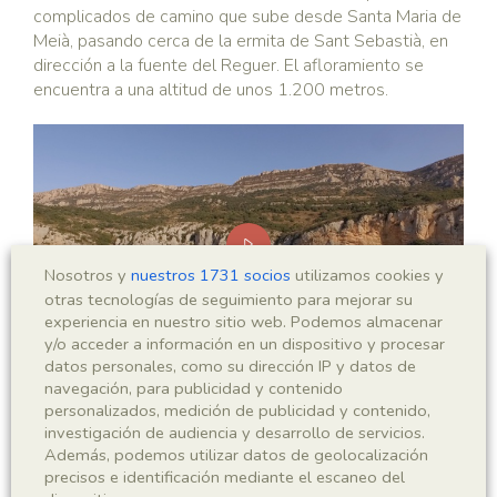
complicados de camino que sube desde Santa Maria de
Meià, pasando cerca de la ermita de Sant Sebastià, en
dirección a la fuente del Reguer. El afloramiento se
encuentra a una altitud de unos 1.200 metros.
Nosotros y
nuestros 1731 socios
utilizamos cookies y
otras tecnologías de seguimiento para mejorar su
experiencia en nuestro sitio web. Podemos almacenar
Accept
Necessary
cookies to view the content.
y/o acceder a información en un dispositivo y procesar
datos personales, como su dirección IP y datos de
navegación, para publicidad y contenido
personalizados, medición de publicidad y contenido,
Vista aérea del paso de la Cabroa y de la zona del yacimiento con
investigación de audiencia y desarrollo de servicios.
el mismo nombre. ©Geoparque Orígenes
Además, podemos utilizar datos de geolocalización
precisos e identificación mediante el escaneo del