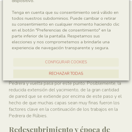
dispositivo.
Tenga en cuenta que su consentimiento será válido en
El descubrimiento
todos nuestros subdominios. Puede cambiar o retirar
su consentimiento en cualquier momento haciendo clic
en el botón "Preferencias de consentimiento" en la
En 1953 Bataller hace la primera cita de este paraje
parte inferior de la pantalla. Respetamos sus
como posible yacimiento cuando se pregunta cómo es
elecciones y nos comprometemos a brindarle una
que se explotó la Pedrera cuando había un afloramiento
experiencia de navegación transparente y segura.
con losas calizas cerca de Santa Maria de Meià.
CONFIGURAR COOKIES
Es de suponer que durante los trabajos de extracción
en La Pedrera, trabajadores y capataces se hubieran
RECHAZAR TODAS
fijado en esta zona ya que el camino de Santa María a la
Pedrera y vuelta pasa por este punto. Posiblemente, la
ACEPTAR TODAS
reducida extensión del yacimiento, de la gran cantidad
de pared que se extiende por encima de este paso y el
hecho de que muchas capas sean muy finas fueron los
factores clave en la continuación de los trabajos en la
Pedrera de Rúbies.
Redescubrimiento y época de