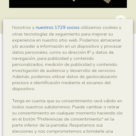
Nosotros y
nuestros 1729 socios
utilizamos cookies y
otras tecnologías de seguimiento para mejorar su
experiencia en nuestro sitio web. Podemos almacenar
y/o acceder a información en un dispositivo y procesar
?Araucarites sp.
datos personales, como su dirección IP y datos de
navegación, para publicidad y contenido
personalizados, medición de publicidad y contenido,
investigación de audiencia y desarrollo de servicios.
Sigla
Además, podemos utilizar datos de geolocalización
precisos e identificación mediante el escaneo del
MNHN 17968a
dispositivo.
Taxonomía
Tenga en cuenta que su consentimiento será válido en
todos nuestros subdominios. Puede cambiar o retirar
su consentimiento en cualquier momento haciendo clic
Reino
Phyllum
en el botón "Preferencias de consentimiento" en la
Plantae
Spermatophyta
parte inferior de la pantalla. Respetamos sus
elecciones y nos comprometemos a brindarle una
Subphyllum
Clase