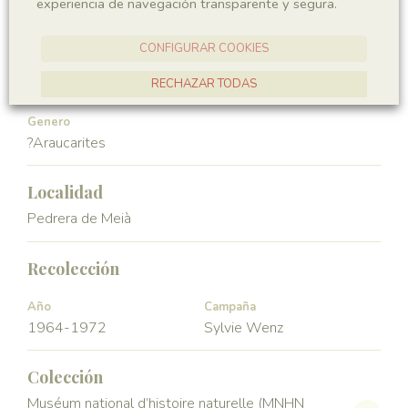
experiencia de navegación transparente y segura.
Gymnospermae
Pinopsida
CONFIGURAR COOKIES
Orden
Familia
Pinales
Araucariaceae
RECHAZAR TODAS
ACEPTAR TODAS
Genero
?Araucarites
Localidad
Pedrera de Meià
Recolección
Año
Campaña
1964-1972
Sylvie Wenz
Colección
Muséum national d’histoire naturelle (MNHN