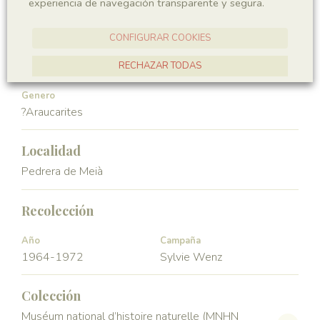
experiencia de navegación transparente y segura.
Gymnospermae
Pinopsida
CONFIGURAR COOKIES
Orden
Familia
Pinales
Araucariaceae
RECHAZAR TODAS
ACEPTAR TODAS
Genero
?Araucarites
Localidad
Pedrera de Meià
Recolección
Año
Campaña
1964-1972
Sylvie Wenz
Colección
Muséum national d’histoire naturelle (MNHN