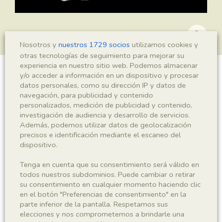
Nosotros y
nuestros 1729 socios
utilizamos cookies y
otras tecnologías de seguimiento para mejorar su
experiencia en nuestro sitio web. Podemos almacenar
y/o acceder a información en un dispositivo y procesar
?Araucarites sp.
datos personales, como su dirección IP y datos de
navegación, para publicidad y contenido
personalizados, medición de publicidad y contenido,
investigación de audiencia y desarrollo de servicios.
Sigla
Además, podemos utilizar datos de geolocalización
precisos e identificación mediante el escaneo del
MNHN 17969c
dispositivo.
Taxonomía
Tenga en cuenta que su consentimiento será válido en
todos nuestros subdominios. Puede cambiar o retirar
su consentimiento en cualquier momento haciendo clic
Reino
Phyllum
en el botón "Preferencias de consentimiento" en la
Plantae
Spermatophyta
parte inferior de la pantalla. Respetamos sus
elecciones y nos comprometemos a brindarle una
Subphyllum
Clase