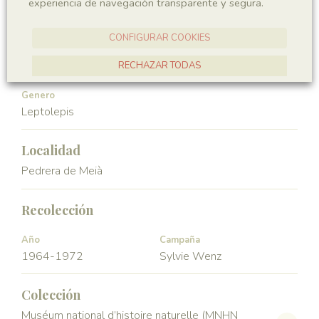
experiencia de navegación transparente y segura.
Vertebrata
Actinopterygii
CONFIGURAR COOKIES
Orden
Familia
Leptolepiformes
Leptolepidae
RECHAZAR TODAS
ACEPTAR TODAS
Genero
Leptolepis
Localidad
Pedrera de Meià
Recolección
Año
Campaña
1964-1972
Sylvie Wenz
Colección
Muséum national d’histoire naturelle (MNHN