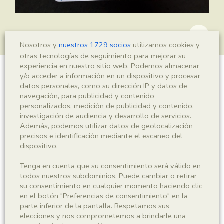
Nosotros y
nuestros 1729 socios
utilizamos cookies y
otras tecnologías de seguimiento para mejorar su
experiencia en nuestro sitio web. Podemos almacenar
y/o acceder a información en un dispositivo y procesar
Leptolepis sp.
datos personales, como su dirección IP y datos de
navegación, para publicidad y contenido
personalizados, medición de publicidad y contenido,
investigación de audiencia y desarrollo de servicios.
Sigla
Además, podemos utilizar datos de geolocalización
precisos e identificación mediante el escaneo del
MSE 272
dispositivo.
Taxonomía
Tenga en cuenta que su consentimiento será válido en
todos nuestros subdominios. Puede cambiar o retirar
su consentimiento en cualquier momento haciendo clic
Reino
Phyllum
en el botón "Preferencias de consentimiento" en la
Animalia
Chordata
parte inferior de la pantalla. Respetamos sus
elecciones y nos comprometemos a brindarle una
Subphyllum
Clase