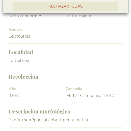
RECHAZAR TODAS
Orden
Familia
Leptolepiformes
Leptolepidae
ACEPTAR TODAS
Genero
Leptolepis
Localidad
La Cabroa
Recolección
Año
Campaña
1990
IEI-12ª Campanya 1990
Descripción morfológica
Espècimen ?parcial cobert per la matriu