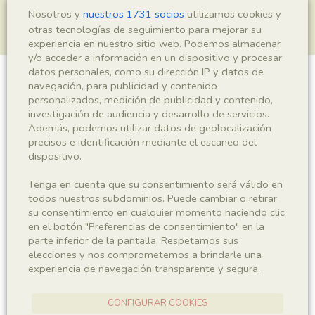
Nosotros y
nuestros 1731 socios
utilizamos cookies y
otras tecnologías de seguimiento para mejorar su
experiencia en nuestro sitio web. Podemos almacenar
y/o acceder a información en un dispositivo y procesar
datos personales, como su dirección IP y datos de
navegación, para publicidad y contenido
Leptolepis sp.
personalizados, medición de publicidad y contenido,
investigación de audiencia y desarrollo de servicios.
Además, podemos utilizar datos de geolocalización
precisos e identificación mediante el escaneo del
Sigla
dispositivo.
IEI-2899
Tenga en cuenta que su consentimiento será válido en
todos nuestros subdominios. Puede cambiar o retirar
Taxonomía
su consentimiento en cualquier momento haciendo clic
en el botón "Preferencias de consentimiento" en la
Reino
Phyllum
parte inferior de la pantalla. Respetamos sus
Animalia
Chordata
elecciones y nos comprometemos a brindarle una
experiencia de navegación transparente y segura.
Subphyllum
Clase
Vertebrata
Actinopterygii
CONFIGURAR COOKIES