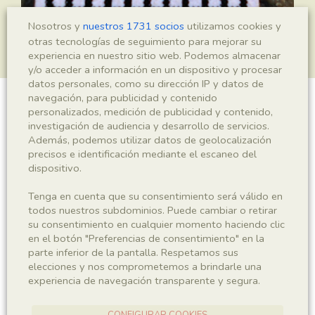
Nosotros y
nuestros 1731 socios
utilizamos cookies y
otras tecnologías de seguimiento para mejorar su
experiencia en nuestro sitio web. Podemos almacenar
y/o acceder a información en un dispositivo y procesar
datos personales, como su dirección IP y datos de
navegación, para publicidad y contenido
personalizados, medición de publicidad y contenido,
Mesopalingea leridae
investigación de audiencia y desarrollo de servicios.
Además, podemos utilizar datos de geolocalización
precisos e identificación mediante el escaneo del
dispositivo.
Sigla
IEI-2942
Tenga en cuenta que su consentimiento será válido en
todos nuestros subdominios. Puede cambiar o retirar
su consentimiento en cualquier momento haciendo clic
Taxonomía
en el botón "Preferencias de consentimiento" en la
parte inferior de la pantalla. Respetamos sus
Reino
Phyllum
elecciones y nos comprometemos a brindarle una
Animalia
Arthropoda
experiencia de navegación transparente y segura.
Subphyllum
Clase
CONFIGURAR COOKIES