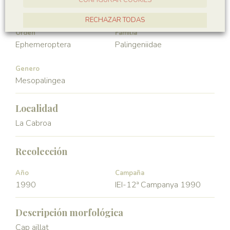
Hexapoda
Insecta
RECHAZAR TODAS
Orden
Familia
ACEPTAR TODAS
Ephemeroptera
Palingeniidae
Genero
Mesopalingea
Localidad
La Cabroa
Recolección
Año
Campaña
1990
IEI-12ª Campanya 1990
Descripción morfológica
Cap aïllat