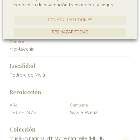
experiencia de navegación transparente y segura.
Angiospermae
Magnoliopsida
CONFIGURAR COOKIES
Orden
Familia
Ceratophyllales
Montsechiaceae
RECHAZAR TODAS
Genero
ACEPTAR TODAS
Montsechia
Localidad
Pedrera de Meià
Recolección
Año
Campaña
1964-1972
Sylvie Wenz
Colección
Muséum national d’histoire naturelle (MNHN