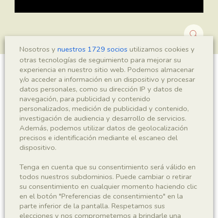
Nosotros y
nuestros 1729 socios
utilizamos cookies y
otras tecnologías de seguimiento para mejorar su
experiencia en nuestro sitio web. Podemos almacenar
Montsechia vidalii
y/o acceder a información en un dispositivo y procesar
datos personales, como su dirección IP y datos de
navegación, para publicidad y contenido
personalizados, medición de publicidad y contenido,
investigación de audiencia y desarrollo de servicios.
Sigla
Además, podemos utilizar datos de geolocalización
MNHN 17144
precisos e identificación mediante el escaneo del
dispositivo.
Taxonomía
Tenga en cuenta que su consentimiento será válido en
todos nuestros subdominios. Puede cambiar o retirar
Reino
Phyllum
su consentimiento en cualquier momento haciendo clic
Plantae
Spermatophyta
en el botón "Preferencias de consentimiento" en la
parte inferior de la pantalla. Respetamos sus
elecciones y nos comprometemos a brindarle una
Subphyllum
Clase